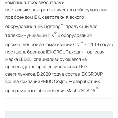
компания, производитель и
поставщик
электротехнического оборудования
под брендом IEK
,
светотехнического
®
оборудования IEK Lighting
,
продукции для
®
телекоммуникаций ITK
и
оборудования
®
промышленной автоматизации ONI
. С 2019 года в
портфель брендов IEK GROUP входит торговая
марка
LEDEL
, специализирующаяся на
производстве профессиональных LED-
светильников. В 2020 году в состав IEK GROUP
вошла компания «МПС Софт» — разработчик
®
программного обеспечения MasterSCADA